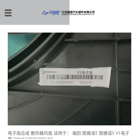
电子扇总成 散热器风扇 适用于： 福田 图雅诺E 图雅诺S V1电子
扇 OE:V1130310001A0