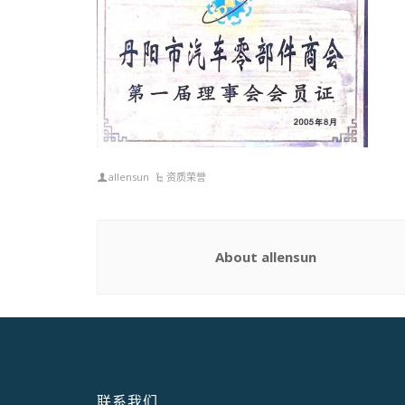
allensun
资质荣誉
About allensun
联系我们