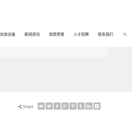
实验设备
新闻资讯
资质荣誉
人才招聘
联系我们
Share