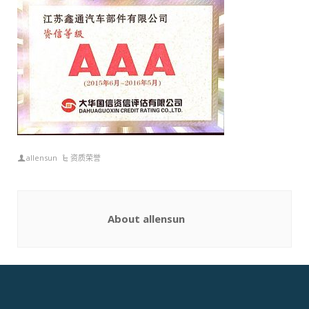
allensun
资质荣誉
About allensun